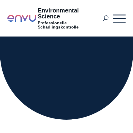
Environmental
Science
Professionelle
Schädlingskontrolle
Produkte
Anwendungsbereiche
Innovation hinter den Kulissen mit Monika
Ballmann
Hintergründe