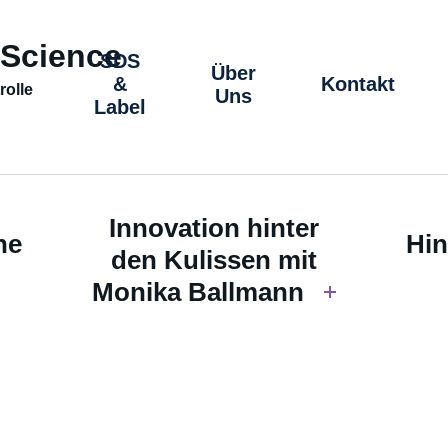
 Science
SDS
Über
&
Kontakt
rolle
Uns
Label
Innovation hinter
he
Hin
den Kulissen mit
Monika Ballmann