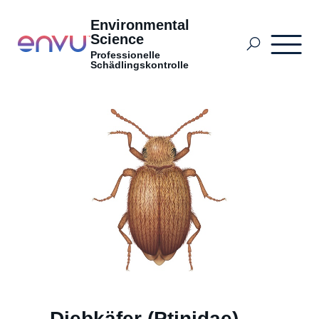
Environmental
Science
Professionelle
Schädlingskontrolle
Produkte
Anwendungsbereiche
Innovation hinter den Kulissen mit Monika
Ballmann
Hintergründe
Diebkäfer (Ptinidae)